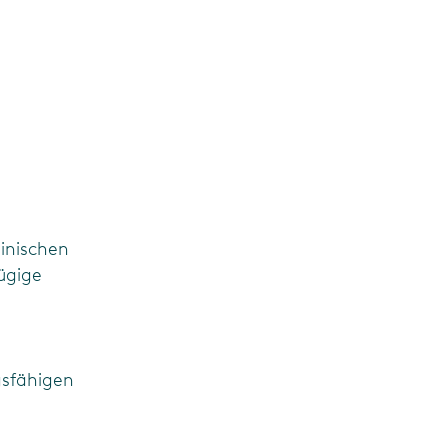
inischen
ügige
gsfähigen